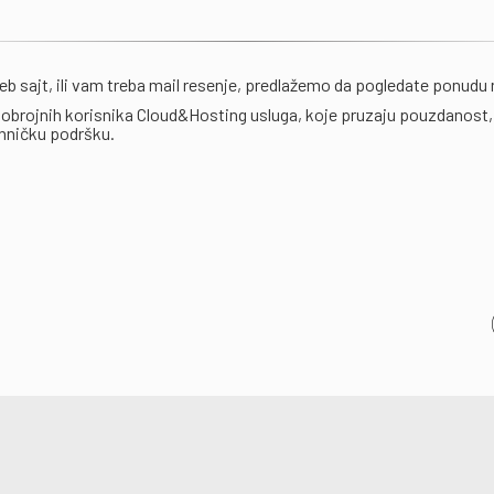
eb sajt, ili vam treba mail resenje, predlažemo da pogledate ponudu
brojnih korisnika Cloud&Hosting usluga, koje pruzaju pouzdanost,
ehničku podršku.