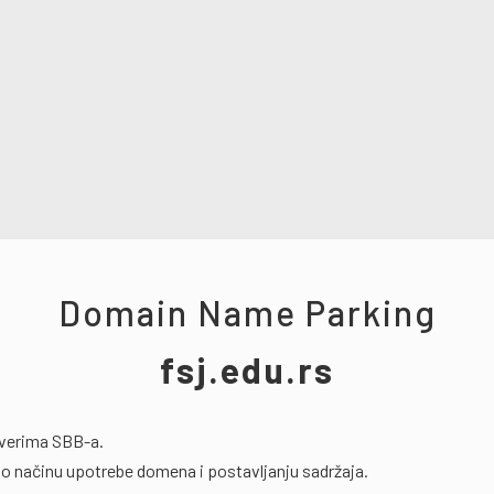
Domain Name Parking
fsj.edu.rs
rverima SBB-a.
o načinu upotrebe domena i postavljanju sadržaja.