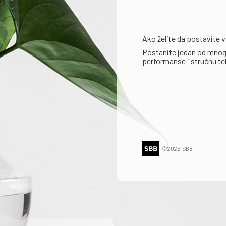
Ako želite da postavite v
Postanite jedan od mnogo
performanse i stručnu t
©2026, SBB