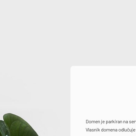
Domen je parkiran na se
Vlasnik domena odlučuje 