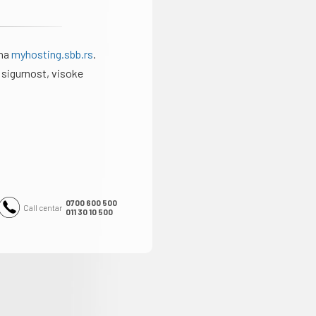
 na
myhosting.sbb.rs
.
 sigurnost, visoke
0700 600 500
Call centar
011 30 10 500